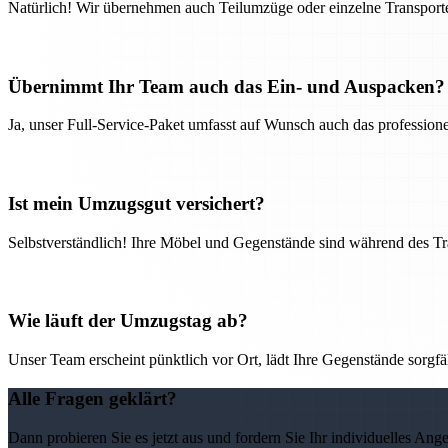
Natürlich! Wir übernehmen auch Teilumzüge oder einzelne Transport
Übernimmt Ihr Team auch das Ein- und Auspacken?
Ja, unser Full-Service-Paket umfasst auf Wunsch auch das professio
Ist mein Umzugsgut versichert?
Selbstverständlich! Ihre Möbel und Gegenstände sind während des Tra
Wie läuft der Umzugstag ab?
Unser Team erscheint pünktlich vor Ort, lädt Ihre Gegenstände sorgfälti
Alle Fragen geklärt?
Dann probieren Sie es jetzt aus und fordern Sie Ihr individuelles Ang