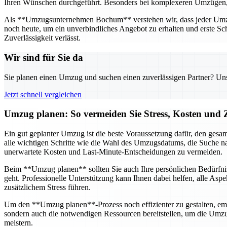
Ihren Wünschen durchgeführt. Besonders bei komplexeren Umzügen, wie
Als **Umzugsunternehmen Bochum** verstehen wir, dass jeder Umzug 
noch heute, um ein unverbindliches Angebot zu erhalten und erste Sch
Zuverlässigkeit verlässt.
Wir sind für Sie da
Sie planen einen Umzug und suchen einen zuverlässigen Partner? Unser
Jetzt schnell vergleichen
Umzug planen: So vermeiden Sie Stress, Kosten und Z
Ein gut geplanter Umzug ist die beste Voraussetzung dafür, den gesam
alle wichtigen Schritte wie die Wahl des Umzugsdatums, die Suche na
unerwartete Kosten und Last-Minute-Entscheidungen zu vermeiden.
Beim **Umzug planen** sollten Sie auch Ihre persönlichen Bedürfnis
geht. Professionelle Unterstützung kann Ihnen dabei helfen, alle Asp
zusätzlichem Stress führen.
Um den **Umzug planen**-Prozess noch effizienter zu gestalten, emp
sondern auch die notwendigen Ressourcen bereitstellen, um die Umz
meistern.