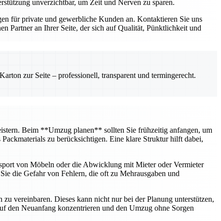
erstützung unverzichtbar, um Zeit und Nerven zu sparen.
n für private und gewerbliche Kunden an. Kontaktieren Sie uns
Partner an Ihrer Seite, der sich auf Qualität, Pünktlichkeit und
rton zur Seite – professionell, transparent und termingerecht.
 meistern. Beim **Umzug planen** sollten Sie frühzeitig anfangen, um
ckmaterials zu berücksichtigen. Eine klare Struktur hilft dabei,
nsport von Möbeln oder die Abwicklung mit Mieter oder Vermieter
n Sie die Gefahr von Fehlern, die oft zu Mehrausgaben und
u vereinbaren. Dieses kann nicht nur bei der Planung unterstützen,
h auf den Neuanfang konzentrieren und den Umzug ohne Sorgen