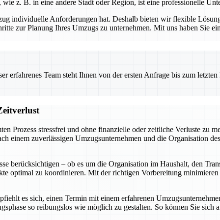
 z. B. in eine andere Stadt oder Region, ist eine professionelle Unt
individuelle Anforderungen hat. Deshalb bieten wir flexible Lösunge
ritte zur Planung Ihres Umzugs zu unternehmen. Mit uns haben Sie einen 
 erfahrenes Team steht Ihnen von der ersten Anfrage bis zum letzten Ka
eitverlust
ten Prozess stressfrei und ohne finanzielle oder zeitliche Verluste zu
ch einem zuverlässigen Umzugsunternehmen und die Organisation des Pa
se berücksichtigen – ob es um die Organisation im Haushalt, den Tra
ekte optimal zu koordinieren. Mit der richtigen Vorbereitung minimiere
fiehlt es sich, einen Termin mit einem erfahrenen Umzugsunternehmen z
ugsphase so reibungslos wie möglich zu gestalten. So können Sie sic