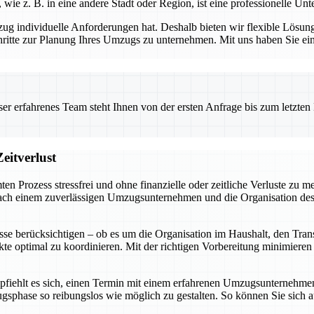
 z. B. in eine andere Stadt oder Region, ist eine professionelle Unt
individuelle Anforderungen hat. Deshalb bieten wir flexible Lösunge
ritte zur Planung Ihres Umzugs zu unternehmen. Mit uns haben Sie einen 
 erfahrenes Team steht Ihnen von der ersten Anfrage bis zum letzten Ka
eitverlust
ten Prozess stressfrei und ohne finanzielle oder zeitliche Verluste zu
ch einem zuverlässigen Umzugsunternehmen und die Organisation des Pa
se berücksichtigen – ob es um die Organisation im Haushalt, den Tra
ekte optimal zu koordinieren. Mit der richtigen Vorbereitung minimiere
fiehlt es sich, einen Termin mit einem erfahrenen Umzugsunternehmen z
ugsphase so reibungslos wie möglich zu gestalten. So können Sie sic