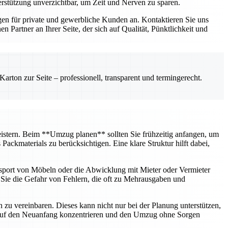
erstützung unverzichtbar, um Zeit und Nerven zu sparen.
n für private und gewerbliche Kunden an. Kontaktieren Sie uns
Partner an Ihrer Seite, der sich auf Qualität, Pünktlichkeit und
rton zur Seite – professionell, transparent und termingerecht.
 meistern. Beim **Umzug planen** sollten Sie frühzeitig anfangen, um
ckmaterials zu berücksichtigen. Eine klare Struktur hilft dabei,
nsport von Möbeln oder die Abwicklung mit Mieter oder Vermieter
n Sie die Gefahr von Fehlern, die oft zu Mehrausgaben und
u vereinbaren. Dieses kann nicht nur bei der Planung unterstützen,
h auf den Neuanfang konzentrieren und den Umzug ohne Sorgen