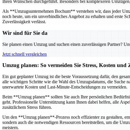
Ihren Wünschen durchgeführt. Besonders bei komplexeren Umzügen, wie
Als **Umzugsunternehmen Bochum** verstehen wir, dass jeder Umzug 
noch heute, um ein unverbindliches Angebot zu erhalten und erste Sch
Zuverlässigkeit verlässt.
Wir sind für Sie da
Sie planen einen Umzug und suchen einen zuverlässigen Partner? Unser
Jetzt schnell vergleichen
Umzug planen: So vermeiden Sie Stress, Kosten und Z
Ein gut geplanter Umzug ist die beste Voraussetzung dafür, den gesam
alle wichtigen Schritte wie die Wahl des Umzugsdatums, die Suche na
unerwartete Kosten und Last-Minute-Entscheidungen zu vermeiden.
Beim **Umzug planen** sollten Sie auch Ihre persönlichen Bedürfnis
geht. Professionelle Unterstützung kann Ihnen dabei helfen, alle Asp
zusätzlichem Stress führen.
Um den **Umzug planen**-Prozess noch effizienter zu gestalten, emp
sondern auch die notwendigen Ressourcen bereitstellen, um die Umz
meistern.