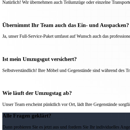
Natürlich! Wir übernehmen auch Teilumzüge oder einzelne Transport
Übernimmt Ihr Team auch das Ein- und Auspacken?
Ja, unser Full-Service-Paket umfasst auf Wunsch auch das professio
Ist mein Umzugsgut versichert?
Selbstverständlich! Ihre Möbel und Gegenstände sind während des Tra
Wie läuft der Umzugstag ab?
Unser Team erscheint pünktlich vor Ort, lädt Ihre Gegenstände sorgfälti
Alle Fragen geklärt?
Dann probieren Sie es jetzt aus und fordern Sie Ihr individuelles Ang