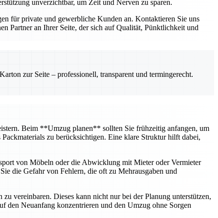
erstützung unverzichtbar, um Zeit und Nerven zu sparen.
n für private und gewerbliche Kunden an. Kontaktieren Sie uns
Partner an Ihrer Seite, der sich auf Qualität, Pünktlichkeit und
rton zur Seite – professionell, transparent und termingerecht.
 meistern. Beim **Umzug planen** sollten Sie frühzeitig anfangen, um
ckmaterials zu berücksichtigen. Eine klare Struktur hilft dabei,
nsport von Möbeln oder die Abwicklung mit Mieter oder Vermieter
n Sie die Gefahr von Fehlern, die oft zu Mehrausgaben und
u vereinbaren. Dieses kann nicht nur bei der Planung unterstützen,
h auf den Neuanfang konzentrieren und den Umzug ohne Sorgen