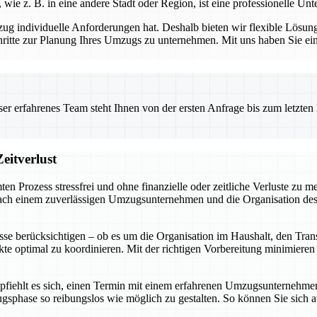
 z. B. in eine andere Stadt oder Region, ist eine professionelle Unt
individuelle Anforderungen hat. Deshalb bieten wir flexible Lösunge
ritte zur Planung Ihres Umzugs zu unternehmen. Mit uns haben Sie einen 
 erfahrenes Team steht Ihnen von der ersten Anfrage bis zum letzten Ka
eitverlust
ten Prozess stressfrei und ohne finanzielle oder zeitliche Verluste zu
ch einem zuverlässigen Umzugsunternehmen und die Organisation des Pa
se berücksichtigen – ob es um die Organisation im Haushalt, den Tra
ekte optimal zu koordinieren. Mit der richtigen Vorbereitung minimiere
fiehlt es sich, einen Termin mit einem erfahrenen Umzugsunternehmen z
ugsphase so reibungslos wie möglich zu gestalten. So können Sie sic