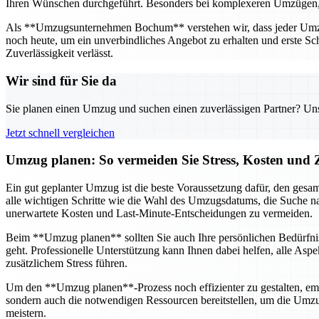
Ihren Wünschen durchgeführt. Besonders bei komplexeren Umzügen, wie
Als **Umzugsunternehmen Bochum** verstehen wir, dass jeder Umzug 
noch heute, um ein unverbindliches Angebot zu erhalten und erste Sch
Zuverlässigkeit verlässt.
Wir sind für Sie da
Sie planen einen Umzug und suchen einen zuverlässigen Partner? Unser
Jetzt schnell vergleichen
Umzug planen: So vermeiden Sie Stress, Kosten und Z
Ein gut geplanter Umzug ist die beste Voraussetzung dafür, den gesam
alle wichtigen Schritte wie die Wahl des Umzugsdatums, die Suche na
unerwartete Kosten und Last-Minute-Entscheidungen zu vermeiden.
Beim **Umzug planen** sollten Sie auch Ihre persönlichen Bedürfnis
geht. Professionelle Unterstützung kann Ihnen dabei helfen, alle Asp
zusätzlichem Stress führen.
Um den **Umzug planen**-Prozess noch effizienter zu gestalten, emp
sondern auch die notwendigen Ressourcen bereitstellen, um die Umz
meistern.