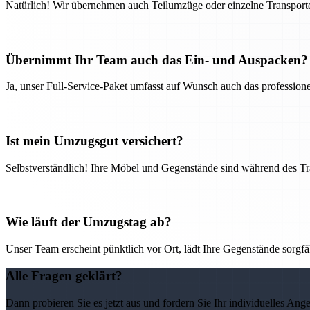
Natürlich! Wir übernehmen auch Teilumzüge oder einzelne Transport
Übernimmt Ihr Team auch das Ein- und Auspacken?
Ja, unser Full-Service-Paket umfasst auf Wunsch auch das professio
Ist mein Umzugsgut versichert?
Selbstverständlich! Ihre Möbel und Gegenstände sind während des Tra
Wie läuft der Umzugstag ab?
Unser Team erscheint pünktlich vor Ort, lädt Ihre Gegenstände sorgfälti
Alle Fragen geklärt?
Dann probieren Sie es jetzt aus und fordern Sie Ihr individuelles Ang