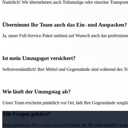
Natürlich! Wir übernehmen auch Teilumzüge oder einzelne Transport
Übernimmt Ihr Team auch das Ein- und Auspacken?
Ja, unser Full-Service-Paket umfasst auf Wunsch auch das professio
Ist mein Umzugsgut versichert?
Selbstverständlich! Ihre Möbel und Gegenstände sind während des Tra
Wie läuft der Umzugstag ab?
Unser Team erscheint pünktlich vor Ort, lädt Ihre Gegenstände sorgfälti
Alle Fragen geklärt?
Dann probieren Sie es jetzt aus und fordern Sie Ihr individuelles Ang