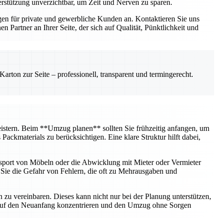
erstützung unverzichtbar, um Zeit und Nerven zu sparen.
n für private und gewerbliche Kunden an. Kontaktieren Sie uns
Partner an Ihrer Seite, der sich auf Qualität, Pünktlichkeit und
rton zur Seite – professionell, transparent und termingerecht.
 meistern. Beim **Umzug planen** sollten Sie frühzeitig anfangen, um
ckmaterials zu berücksichtigen. Eine klare Struktur hilft dabei,
nsport von Möbeln oder die Abwicklung mit Mieter oder Vermieter
n Sie die Gefahr von Fehlern, die oft zu Mehrausgaben und
u vereinbaren. Dieses kann nicht nur bei der Planung unterstützen,
h auf den Neuanfang konzentrieren und den Umzug ohne Sorgen