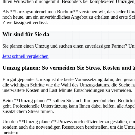
Ihren Wünschen durchgeführt. Besonders bei komplexeren Umzügen, wie
Als **Umzugsunternehmen Bochum** verstehen wir, dass jeder Umzug 
noch heute, um ein unverbindliches Angebot zu erhalten und erste Sch
Zuverlässigkeit verlässt.
Wir sind für Sie da
Sie planen einen Umzug und suchen einen zuverlässigen Partner? Unser
Jetzt schnell vergleichen
Umzug planen: So vermeiden Sie Stress, Kosten und Z
Ein gut geplanter Umzug ist die beste Voraussetzung dafür, den gesam
alle wichtigen Schritte wie die Wahl des Umzugsdatums, die Suche na
unerwartete Kosten und Last-Minute-Entscheidungen zu vermeiden.
Beim **Umzug planen** sollten Sie auch Ihre persönlichen Bedürfnis
geht. Professionelle Unterstützung kann Ihnen dabei helfen, alle Asp
zusätzlichem Stress führen.
Um den **Umzug planen**-Prozess noch effizienter zu gestalten, emp
sondern auch die notwendigen Ressourcen bereitstellen, um die Umz
meistern.