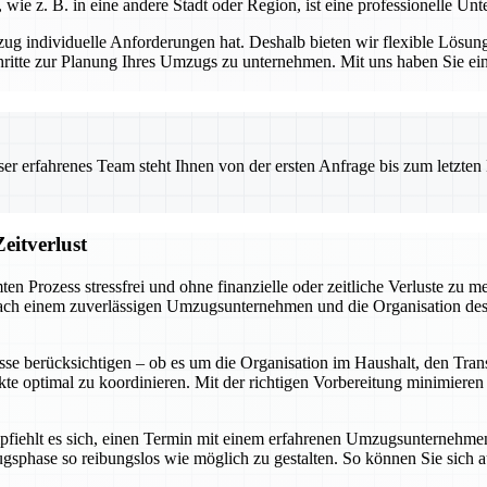
 z. B. in eine andere Stadt oder Region, ist eine professionelle Unt
individuelle Anforderungen hat. Deshalb bieten wir flexible Lösunge
ritte zur Planung Ihres Umzugs zu unternehmen. Mit uns haben Sie einen 
 erfahrenes Team steht Ihnen von der ersten Anfrage bis zum letzten Ka
eitverlust
ten Prozess stressfrei und ohne finanzielle oder zeitliche Verluste zu
ch einem zuverlässigen Umzugsunternehmen und die Organisation des Pa
se berücksichtigen – ob es um die Organisation im Haushalt, den Tra
ekte optimal zu koordinieren. Mit der richtigen Vorbereitung minimiere
fiehlt es sich, einen Termin mit einem erfahrenen Umzugsunternehmen z
ugsphase so reibungslos wie möglich zu gestalten. So können Sie sic