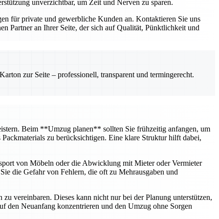
erstützung unverzichtbar, um Zeit und Nerven zu sparen.
n für private und gewerbliche Kunden an. Kontaktieren Sie uns
Partner an Ihrer Seite, der sich auf Qualität, Pünktlichkeit und
rton zur Seite – professionell, transparent und termingerecht.
 meistern. Beim **Umzug planen** sollten Sie frühzeitig anfangen, um
ckmaterials zu berücksichtigen. Eine klare Struktur hilft dabei,
nsport von Möbeln oder die Abwicklung mit Mieter oder Vermieter
n Sie die Gefahr von Fehlern, die oft zu Mehrausgaben und
u vereinbaren. Dieses kann nicht nur bei der Planung unterstützen,
h auf den Neuanfang konzentrieren und den Umzug ohne Sorgen