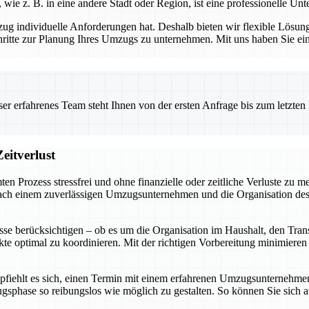
 z. B. in eine andere Stadt oder Region, ist eine professionelle Unt
individuelle Anforderungen hat. Deshalb bieten wir flexible Lösunge
ritte zur Planung Ihres Umzugs zu unternehmen. Mit uns haben Sie einen 
 erfahrenes Team steht Ihnen von der ersten Anfrage bis zum letzten Ka
eitverlust
ten Prozess stressfrei und ohne finanzielle oder zeitliche Verluste zu
ch einem zuverlässigen Umzugsunternehmen und die Organisation des Pa
se berücksichtigen – ob es um die Organisation im Haushalt, den Tra
ekte optimal zu koordinieren. Mit der richtigen Vorbereitung minimiere
fiehlt es sich, einen Termin mit einem erfahrenen Umzugsunternehmen z
ugsphase so reibungslos wie möglich zu gestalten. So können Sie sic