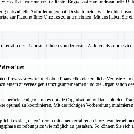
 z. B. in eine andere Stadt oder Region, ist eine professionelle Unt
individuelle Anforderungen hat. Deshalb bieten wir flexible Lösunge
ritte zur Planung Ihres Umzugs zu unternehmen. Mit uns haben Sie einen 
 erfahrenes Team steht Ihnen von der ersten Anfrage bis zum letzten Ka
eitverlust
ten Prozess stressfrei und ohne finanzielle oder zeitliche Verluste zu
ch einem zuverlässigen Umzugsunternehmen und die Organisation des Pa
se berücksichtigen – ob es um die Organisation im Haushalt, den Tra
ekte optimal zu koordinieren. Mit der richtigen Vorbereitung minimiere
fiehlt es sich, einen Termin mit einem erfahrenen Umzugsunternehmen z
ugsphase so reibungslos wie möglich zu gestalten. So können Sie sic