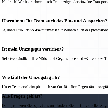
Natürlich! Wir übernehmen auch Teilumzüge oder einzelne Transport
Übernimmt Ihr Team auch das Ein- und Auspacken?
Ja, unser Full-Service-Paket umfasst auf Wunsch auch das professio
Ist mein Umzugsgut versichert?
Selbstverständlich! Ihre Möbel und Gegenstände sind während des Tra
Wie läuft der Umzugstag ab?
Unser Team erscheint pünktlich vor Ort, lädt Ihre Gegenstände sorgfälti
Alle Fragen geklärt?
Dann probieren Sie es jetzt aus und fordern Sie Ihr individuelles Ang