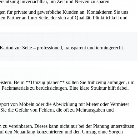
erstützung unverzichtbar, um Zeit und Nerven zu sparen.
n für private und gewerbliche Kunden an. Kontaktieren Sie uns
Partner an Ihrer Seite, der sich auf Qualität, Pünktlichkeit und
rton zur Seite – professionell, transparent und termingerecht.
 meistern. Beim **Umzug planen** sollten Sie frühzeitig anfangen, um
ckmaterials zu berücksichtigen. Eine klare Struktur hilft dabei,
nsport von Möbeln oder die Abwicklung mit Mieter oder Vermieter
n Sie die Gefahr von Fehlern, die oft zu Mehrausgaben und
u vereinbaren. Dieses kann nicht nur bei der Planung unterstützen,
h auf den Neuanfang konzentrieren und den Umzug ohne Sorgen