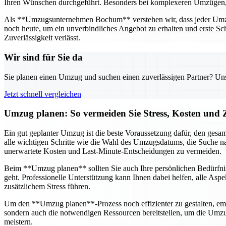
Ihren Wünschen durchgeführt. Besonders bei komplexeren Umzügen, wie
Als **Umzugsunternehmen Bochum** verstehen wir, dass jeder Umzug 
noch heute, um ein unverbindliches Angebot zu erhalten und erste Sch
Zuverlässigkeit verlässt.
Wir sind für Sie da
Sie planen einen Umzug und suchen einen zuverlässigen Partner? Unser
Jetzt schnell vergleichen
Umzug planen: So vermeiden Sie Stress, Kosten und Z
Ein gut geplanter Umzug ist die beste Voraussetzung dafür, den gesam
alle wichtigen Schritte wie die Wahl des Umzugsdatums, die Suche na
unerwartete Kosten und Last-Minute-Entscheidungen zu vermeiden.
Beim **Umzug planen** sollten Sie auch Ihre persönlichen Bedürfnis
geht. Professionelle Unterstützung kann Ihnen dabei helfen, alle Asp
zusätzlichem Stress führen.
Um den **Umzug planen**-Prozess noch effizienter zu gestalten, emp
sondern auch die notwendigen Ressourcen bereitstellen, um die Umz
meistern.